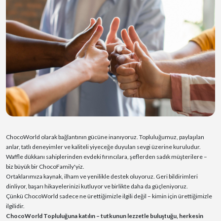
ChocoWorld olarak bağlantının gücüne inanıyoruz. Topluluğumuz, paylaşılan
anlar, tatlı deneyimler ve kaliteli yiyeceğe duyulan sevgi üzerine kuruludur.
Waffle dükkanı sahiplerinden evdeki fırıncılara, şeflerden sadık müşterilere –
biz büyük bir ChocoFamily'yiz.
Ortaklarımıza kaynak, ilham ve yenilikle destek oluyoruz. Geri bildirimleri
dinliyor, başarı hikayelerinizi kutluyor ve birlikte daha da güçleniyoruz.
Çünkü ChocoWorld sadece ne ürettiğimizle ilgili değil – kimin için ürettiğimizle
ilgilidir.
ChocoWorld Topluluğuna katılın – tutkunun lezzetle buluştuğu, herkesin